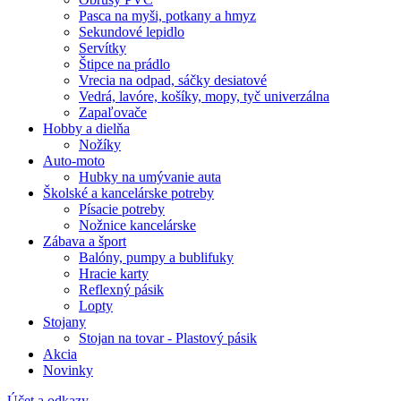
Pasca na myši, potkany a hmyz
Sekundové lepidlo
Servítky
Štipce na prádlo
Vrecia na odpad, sáčky desiatové
Vedrá, lavóre, košíky, mopy, tyč univerzálna
Zapaľovače
Hobby a dielňa
Nožíky
Auto-moto
Hubky na umývanie auta
Školské a kancelárske potreby
Písacie potreby
Nožnice kancelárske
Zábava a šport
Balóny, pumpy a bublifuky
Hracie karty
Reflexný pásik
Lopty
Stojany
Stojan na tovar - Plastový pásik
Akcia
Novinky
Účet a odkazy