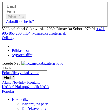
Prihlásiť sa
Zabudli ste heslo?
Veľkoobchod
Cukrovarská 2030, Rimavská Sobota 979 01
+421
905 865 200
info@kozmetikabizuteria.sk
Odkazy
Prihlásiť sa
Vytvoriť účet
Toggle Nav
Pokročilé vyhľadávanie
Hľadať
Akcia
Novinky
Kontakt
Košík
0
Nákupný košík
Košík
Ponuka
Kozmetika
Balzamy na pery
Darčekové sady