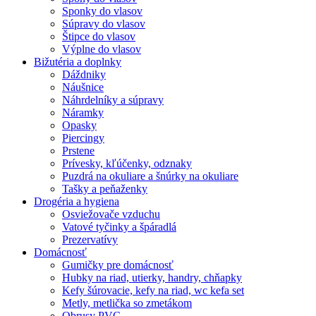
Sponky do vlasov
Súpravy do vlasov
Štipce do vlasov
Výplne do vlasov
Bižutéria a doplnky
Dáždniky
Náušnice
Náhrdelníky a súpravy
Náramky
Opasky
Piercingy
Prstene
Prívesky, kľúčenky, odznaky
Puzdrá na okuliare a šnúrky na okuliare
Tašky a peňaženky
Drogéria a hygiena
Osviežovače vzduchu
Vatové tyčinky a špáradlá
Prezervatívy
Domácnosť
Gumičky pre domácnosť
Hubky na riad, utierky, handry, chňapky
Kefy šúrovacie, kefy na riad, wc kefa set
Metly, metlička so zmetákom
Obrusy PVC