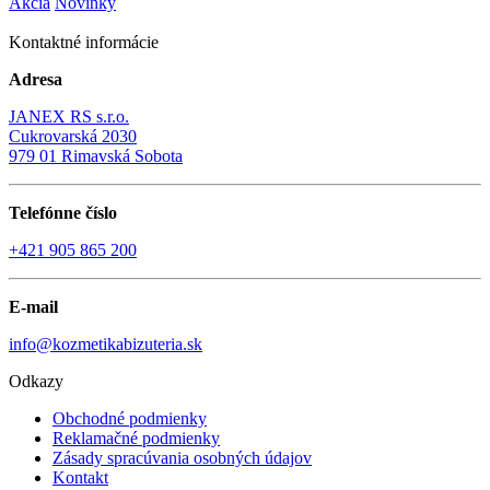
Akcia
Novinky
Vody po holení
2
položky
Kozmetická galantéria
361
položky
Kontaktné informácie
Aplikátory na očné tiene
1
položka
Čiapky na melír, čiapky na kúpanie, sieťka na vlasy
Adresa
4
položky
JANEX RS s.r.o.
Holiace strojčeky, holiace súpravy, britvy, žiletky
Cukrovarská 2030
10
položky
979 01 Rimavská Sobota
Hrebene, štetce, zrezávače na vlasy
22
položky
Hubky kozmetické a kúpeľové, rukavica peelingová
26
položky
Telefónne číslo
Hygienické súpravy, mydelničky, púzdra na zubné
kefky, poháre
7
položky
+421 905 865 200
Kefy na vlasy
13
položky
Kliešte na nechty a štikače na nechty
4
položky
E-mail
Lepidlá na nechty a lepidlá na umelé riasy
4
položky
info@kozmetikabizuteria.sk
Manikúrové súpravy
13
položky
Nátačky na vlasy
29
položky
Odkazy
Nožnice na nechty
5
položky
Ozdoby na nechty a šablóny na francúzku manikúru
Obchodné podmienky
81
položky
Reklamačné podmienky
Pemzy na nohy, rašple na nohy, kefky na ruky a kefy
Zásady spracúvania osobných údajov
Kontakt
na telo
11
položky