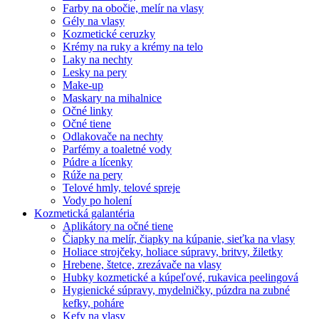
Farby na obočie, melír na vlasy
Gély na vlasy
Kozmetické ceruzky
Krémy na ruky a krémy na telo
Laky na nechty
Lesky na pery
Make-up
Maskary na mihalnice
Očné linky
Očné tiene
Odlakovače na nechty
Parfémy a toaletné vody
Púdre a lícenky
Rúže na pery
Telové hmly, telové spreje
Vody po holení
Kozmetická galantéria
Aplikátory na očné tiene
Čiapky na melír, čiapky na kúpanie, sieťka na vlasy
Holiace strojčeky, holiace súpravy, britvy, žiletky
Hrebene, štetce, zrezávače na vlasy
Hubky kozmetické a kúpeľové, rukavica peelingová
Hygienické súpravy, mydelničky, púzdra na zubné
kefky, poháre
Kefy na vlasy