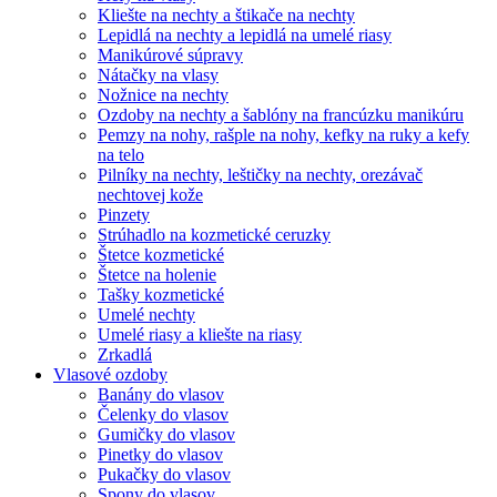
Kliešte na nechty a štikače na nechty
Lepidlá na nechty a lepidlá na umelé riasy
Manikúrové súpravy
Nátačky na vlasy
Nožnice na nechty
Ozdoby na nechty a šablóny na francúzku manikúru
Pemzy na nohy, rašple na nohy, kefky na ruky a kefy
na telo
Pilníky na nechty, leštičky na nechty, orezávač
nechtovej kože
Pinzety
Strúhadlo na kozmetické ceruzky
Štetce kozmetické
Štetce na holenie
Tašky kozmetické
Umelé nechty
Umelé riasy a kliešte na riasy
Zrkadlá
Vlasové ozdoby
Banány do vlasov
Čelenky do vlasov
Gumičky do vlasov
Pinetky do vlasov
Pukačky do vlasov
Spony do vlasov