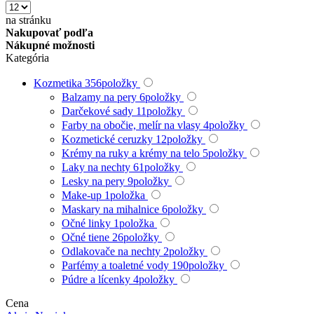
na stránku
Nakupovať podľa
Nákupné možnosti
Kategória
Kozmetika
356
položky
Balzamy na pery
6
položky
Darčekové sady
11
položky
Farby na obočie, melír na vlasy
4
položky
Kozmetické ceruzky
12
položky
Krémy na ruky a krémy na telo
5
položky
Laky na nechty
61
položky
Lesky na pery
9
položky
Make-up
1
položka
Maskary na mihalnice
6
položky
Očné linky
1
položka
Očné tiene
26
položky
Odlakovače na nechty
2
položky
Parfémy a toaletné vody
190
položky
Púdre a lícenky
4
položky
Rúže na pery
4
položky
Cena
Telové hmly, telové spreje
12
položky